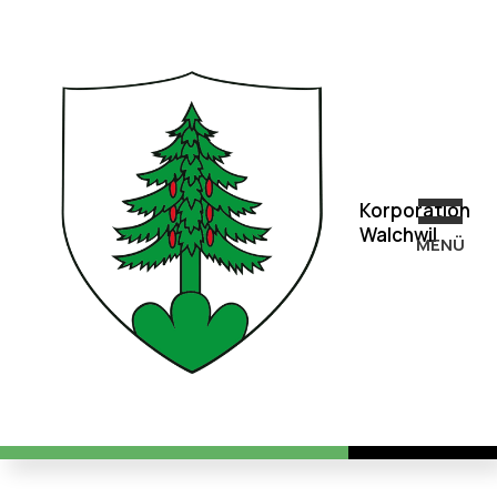
Korporation
Walchwil
Korporation
Walchwil
MEN
Ü
Abschluss der Holzernte 2022 /
2023 – Danke für Ihr
Verständnis