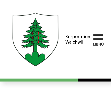
Korporation
Walchwil
Korporation
Walchwil
MEN
Ü
Das war... die
Korporationswanderung 2024