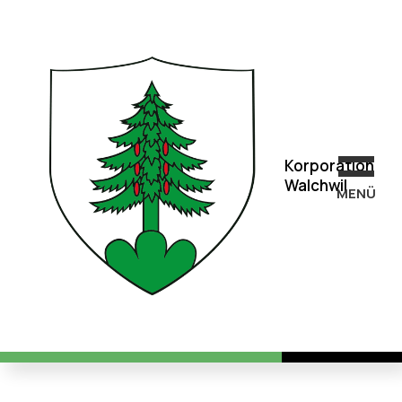
Korporation
Walchwil
Korporation
Walchwil
MEN
Ü
Der Natur auf der Spur –
spannende Entdeckungen mit
dem Förster