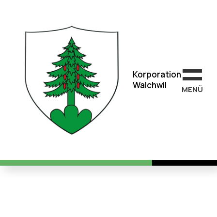
Korporation
Walchwil
Korporation
Walchwil
MEN
Ü
Einladung zur
Korporationswanderung