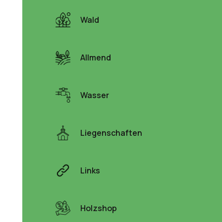
Wald
Allmend
Wasser
Liegenschaften
Links
Holzshop