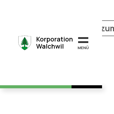
Herzliche Gratulation zu
Korporation
Walchwil
MEN
Ü
→
→
Home
Neuigkeiten
Herzliche G