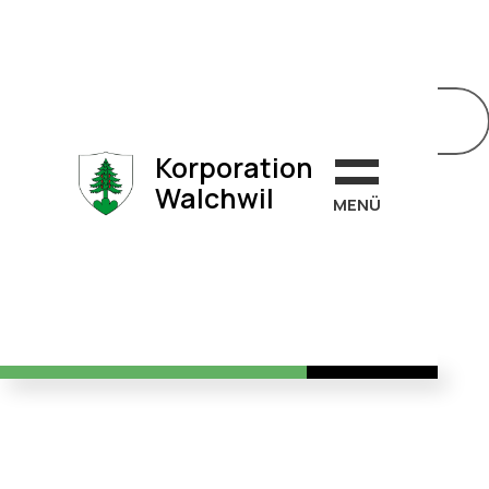
Korporation
Walchwil
Klimapositiv gärtnern
Korporation
Walchwil
MEN
Ü
→
→
Home
Neuigkeiten
Klimapositi