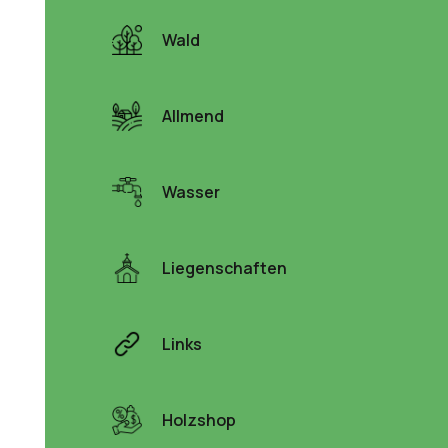
Wald
Allmend
Wasser
Liegenschaften
Links
Holzshop