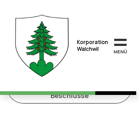
Korporation
Walchwil
Korporation
Walchwil
MEN
Ü
Korporationsgemeinde-
versammlung, 8. Mai 2023 -
Beschlüsse