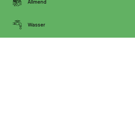
Allmend
Wasser
Liegenschaften
Links
Holzshop
Meldewesen