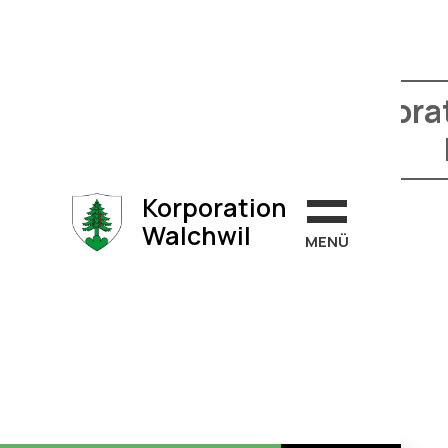
Wahlen an der Korpor
Korporation
Walchwil
MEN
Ü