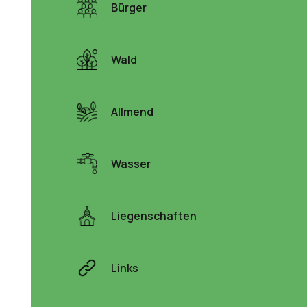
Bürger
Wald
Allmend
Wasser
Liegenschaften
Links