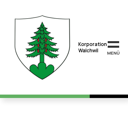
Korporation
Walchwil
Korporation
Walchwil
MEN
Ü
Wald-Knigge für den
respektvollen Waldbesuch