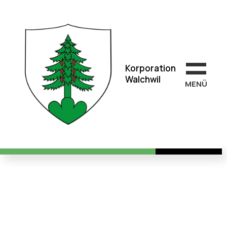
Korporation
Walchwil
Korporation
Walchwil
MEN
Ü
Wir gratulieren zum 10-
jährigen Jubiläum