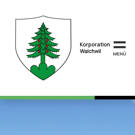
Korporation
Walchwil
Korporation
Walchwil
MEN
Ü
100 Jahre WaldZug,
Jubiläumsfeier